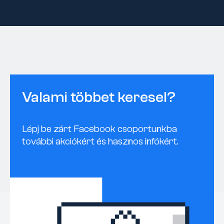
Valami többet keresel?
Lépj be zárt Facebook csoportunkba
további akciókért és hasznos infókért.