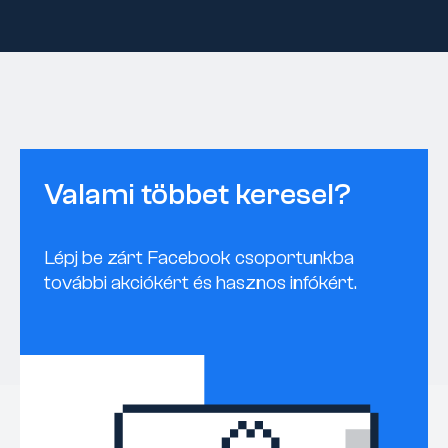
Valami többet keresel?
Lépj be zárt Facebook csoportunkba
további akciókért és hasznos infókért.