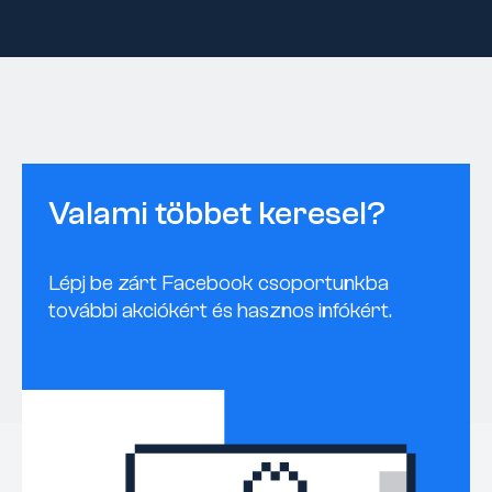
Valami többet keresel?
Lépj be zárt Facebook csoportunkba
további akciókért és hasznos infókért.