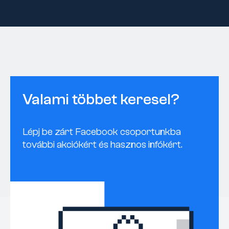
Valami többet keresel?
Lépj be zárt Facebook csoportunkba
további akciókért és hasznos infókért.