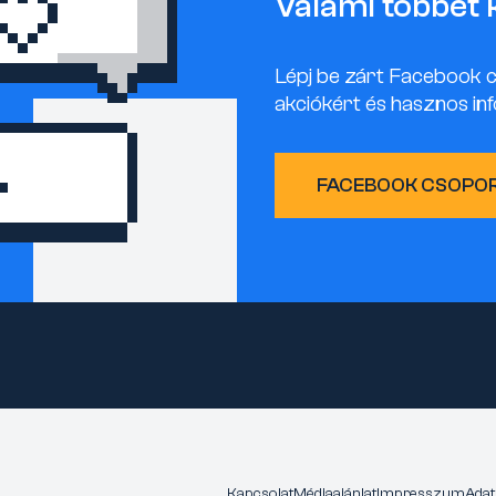
Valami többet 
Lépj be zárt Facebook 
akciókért és hasznos inf
FACEBOOK CSOPO
Kapcsolat
Médiaajánlat
Impresszum
Adat