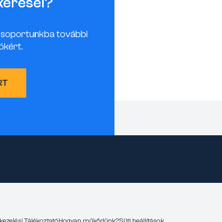
keresel?
csoportunkba további
ókért.
RT
kezelési Tájékoztató
Hogyan működünk?
Süti beállítások