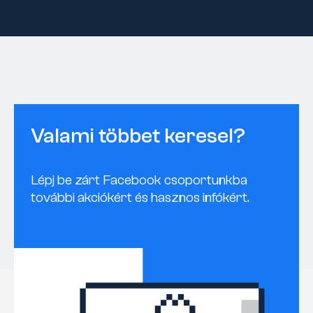
Valami többet keresel?
Lépj be zárt Facebook csoportunkba
további akciókért és hasznos infókért.