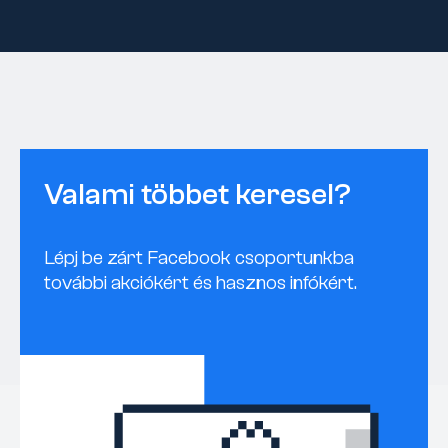
Valami többet keresel?
Lépj be zárt Facebook csoportunkba
további akciókért és hasznos infókért.