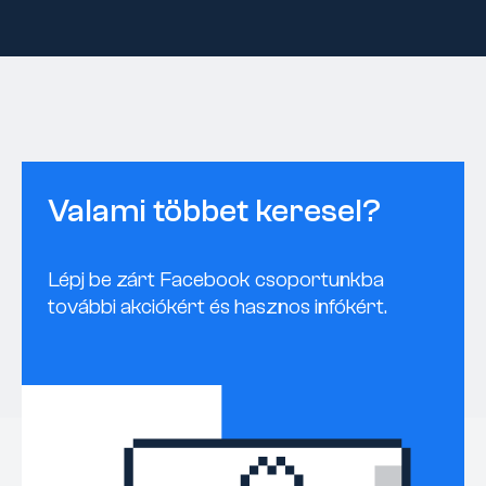
Valami többet keresel?
Lépj be zárt Facebook csoportunkba
további akciókért és hasznos infókért.