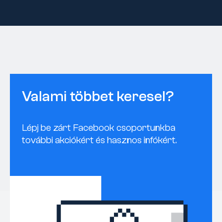
Valami többet keresel?
Lépj be zárt Facebook csoportunkba
további akciókért és hasznos infókért.