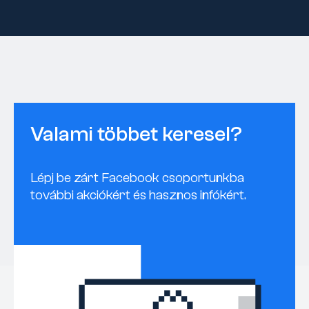
Valami többet keresel?
Lépj be zárt Facebook csoportunkba
további akciókért és hasznos infókért.