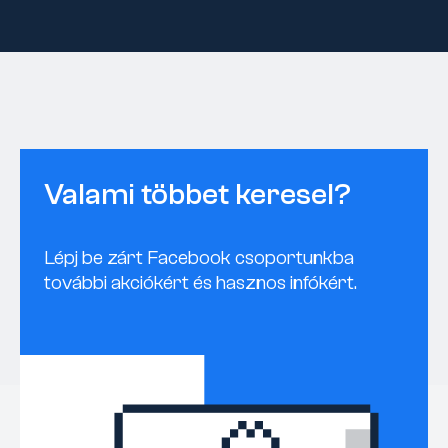
Valami többet keresel?
Lépj be zárt Facebook csoportunkba
további akciókért és hasznos infókért.