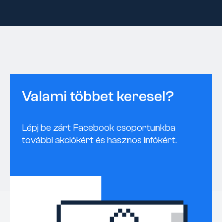
Valami többet keresel?
Lépj be zárt Facebook csoportunkba
további akciókért és hasznos infókért.