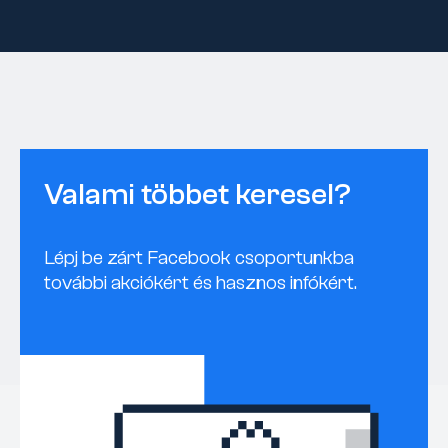
Valami többet keresel?
Lépj be zárt Facebook csoportunkba
további akciókért és hasznos infókért.