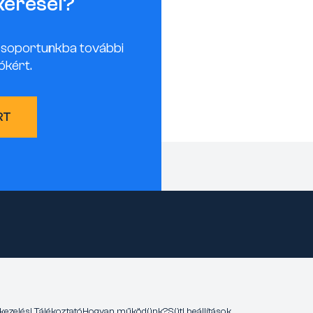
keresel?
csoportunkba további
ókért.
RT
kezelési Tájékoztató
Hogyan működünk?
Süti beállítások