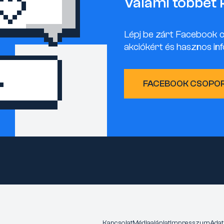
Valami többet 
Lépj be zárt Facebook 
akciókért és hasznos inf
FACEBOOK CSOPO
Kapcsolat
Médiaajánlat
Impresszum
Adat