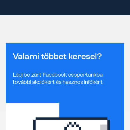
Valami többet keresel?
Lépj be zárt Facebook csoportunkba
további akciókért és hasznos infókért.