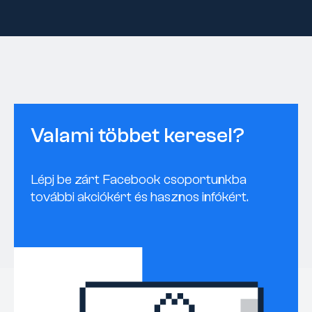
Valami többet keresel?
Lépj be zárt Facebook csoportunkba
további akciókért és hasznos infókért.