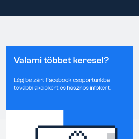
Valami többet keresel?
Lépj be zárt Facebook csoportunkba
további akciókért és hasznos infókért.