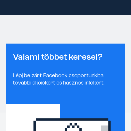
Valami többet keresel?
Lépj be zárt Facebook csoportunkba
további akciókért és hasznos infókért.