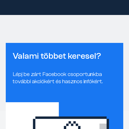
Valami többet keresel?
Lépj be zárt Facebook csoportunkba
további akciókért és hasznos infókért.