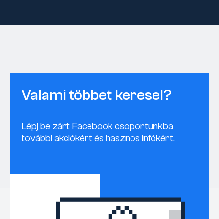
Valami többet keresel?
Lépj be zárt Facebook csoportunkba
további akciókért és hasznos infókért.