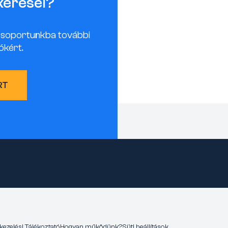
keresel?
csoportunkba további
ókért.
RT
kezelési Tájékoztató
Hogyan működünk?
Süti beállítások