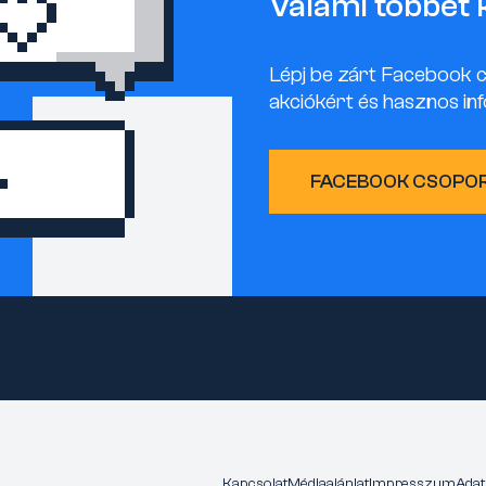
Valami többet 
Lépj be zárt Facebook 
akciókért és hasznos inf
FACEBOOK CSOPO
Kapcsolat
Médiaajánlat
Impresszum
Adat