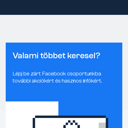
Valami többet keresel?
Lépj be zárt Facebook csoportunkba
további akciókért és hasznos infókért.