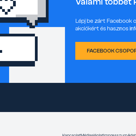
Valami többet 
Lépj be zárt Facebook 
akciókért és hasznos inf
FACEBOOK CSOPO
Kapcsolat
Médiaajánlat
Impresszum
Adat