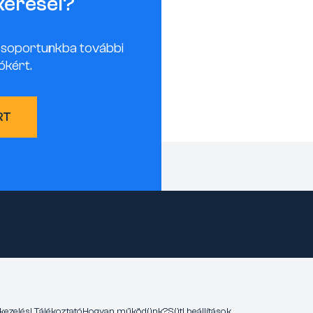
keresel?
csoportunkba további
ókért.
RT
kezelési Tájékoztató
Hogyan működünk?
Süti beállítások