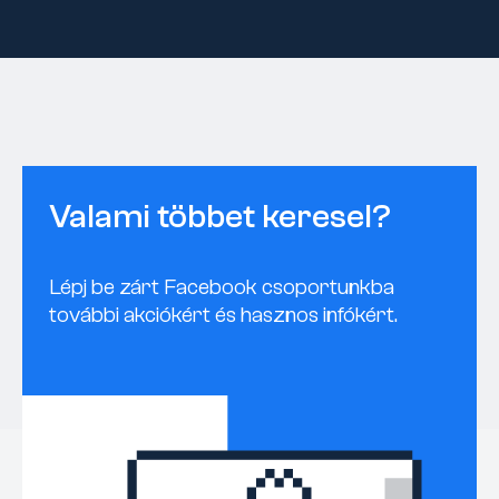
Valami többet keresel?
Lépj be zárt Facebook csoportunkba
további akciókért és hasznos infókért.