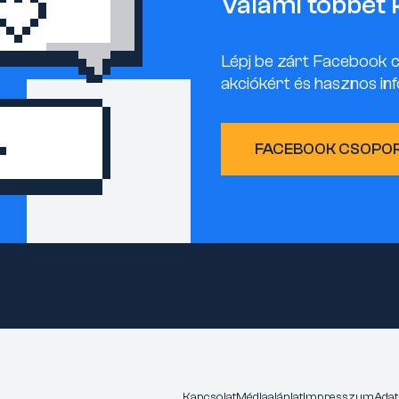
Valami többet 
Lépj be zárt Facebook 
akciókért és hasznos inf
FACEBOOK CSOPO
Kapcsolat
Médiaajánlat
Impresszum
Adat