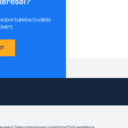
keresel?
csoportunkba további
ókért.
RT
kezelési Tájékoztató
Hogyan működünk?
Süti beállítások