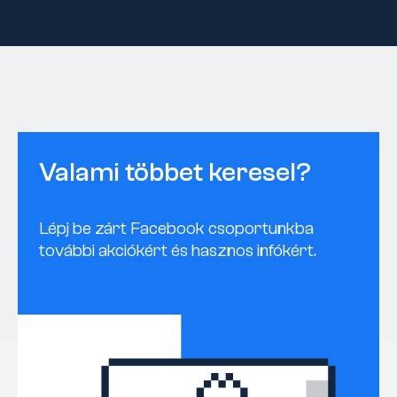
Valami többet keresel?
Lépj be zárt Facebook csoportunkba
további akciókért és hasznos infókért.