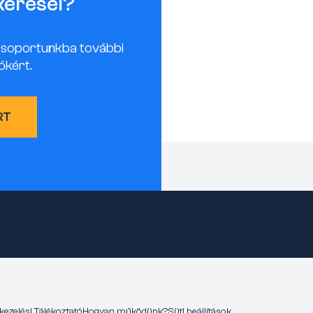
keresel?
csoportunkba további
ókért.
RT
kezelési Tájékoztató
Hogyan működünk?
Süti beállítások