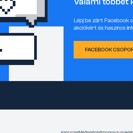
Valami többet 
Lépj be zárt Facebook 
akciókért és hasznos inf
FACEBOOK CSOPO
Kapcsolat
Médiaajánlat
Impresszum
Adat