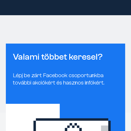
Valami többet keresel?
Lépj be zárt Facebook csoportunkba
további akciókért és hasznos infókért.