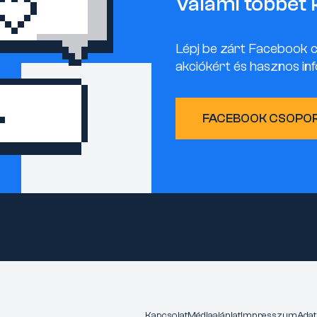
Valami többet 
Lépj be zárt Facebook 
akciókért és hasznos inf
FACEBOOK CSOPO
Kapcsolat
Médiaajánlat
Impresszum
Adat