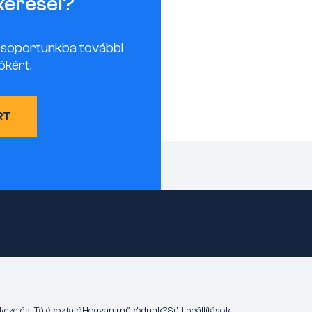
keresel?
csoportunkba további
ókért.
RT
kezelési Tájékoztató
Hogyan működünk?
Süti beállítások