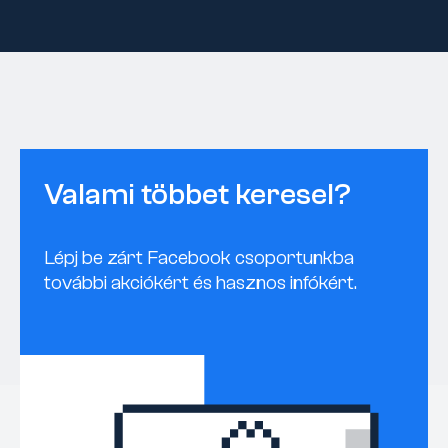
Valami többet keresel?
Lépj be zárt Facebook csoportunkba
további akciókért és hasznos infókért.