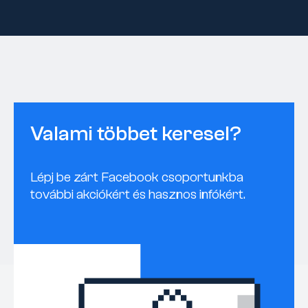
Valami többet keresel?
Lépj be zárt Facebook csoportunkba
további akciókért és hasznos infókért.