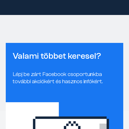
Valami többet keresel?
Lépj be zárt Facebook csoportunkba
további akciókért és hasznos infókért.