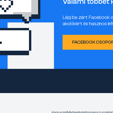
Valami többet 
Lépj be zárt Facebook 
akciókért és hasznos inf
FACEBOOK CSOPO
Kapcsolat
Médiaajánlat
Impresszum
Adat