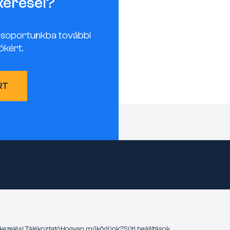
keresel?
csoportunkba további
ókért.
RT
kezelési Tájékoztató
Hogyan működünk?
Süti beállítások