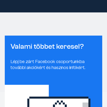
Valami többet keresel?
Lépj be zárt Facebook csoportunkba
további akciókért és hasznos infókért.