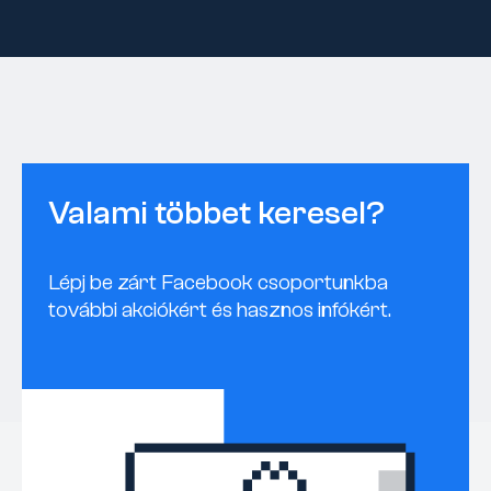
Valami többet keresel?
Lépj be zárt Facebook csoportunkba
további akciókért és hasznos infókért.