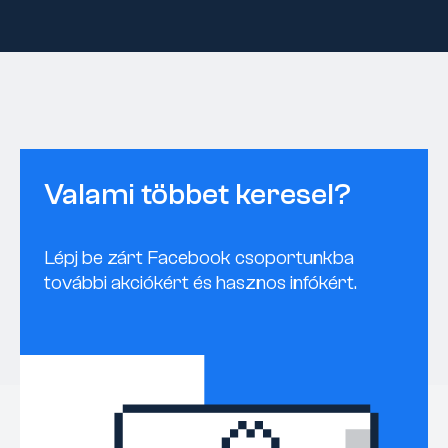
Valami többet keresel?
Lépj be zárt Facebook csoportunkba
további akciókért és hasznos infókért.