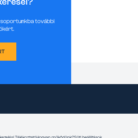
keresel?
csoportunkba további
ókért.
RT
kezelési Tájékoztató
Hogyan működünk?
Süti beállítások