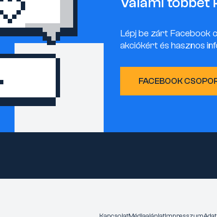
Valami többet 
Lépj be zárt Facebook 
akciókért és hasznos inf
FACEBOOK CSOPO
Kapcsolat
Médiaajánlat
Impresszum
Adat