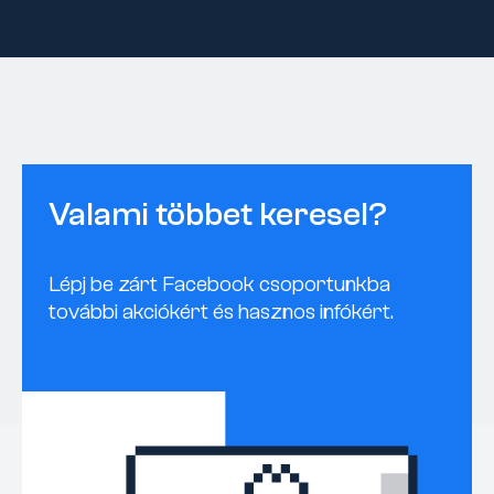
Valami többet keresel?
Lépj be zárt Facebook csoportunkba
további akciókért és hasznos infókért.