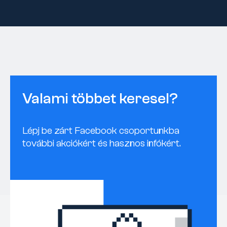
Valami többet keresel?
Lépj be zárt Facebook csoportunkba
további akciókért és hasznos infókért.