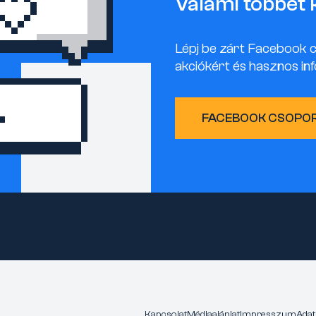
Valami többet 
Lépj be zárt Facebook 
akciókért és hasznos inf
FACEBOOK CSOPO
Kapcsolat
Médiaajánlat
Impresszum
Adat