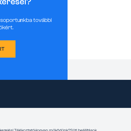
keresel?
csoportunkba további
ókért.
RT
kezelési Tájékoztató
Hogyan működünk?
Süti beállítások