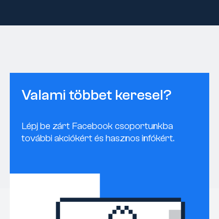
Valami többet keresel?
Lépj be zárt Facebook csoportunkba
további akciókért és hasznos infókért.