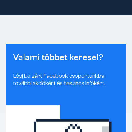
Valami többet keresel?
Lépj be zárt Facebook csoportunkba
további akciókért és hasznos infókért.