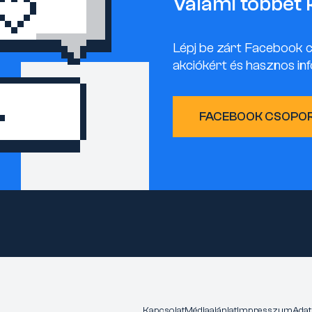
Valami többet 
Lépj be zárt Facebook 
akciókért és hasznos inf
FACEBOOK CSOPO
Kapcsolat
Médiaajánlat
Impresszum
Adat