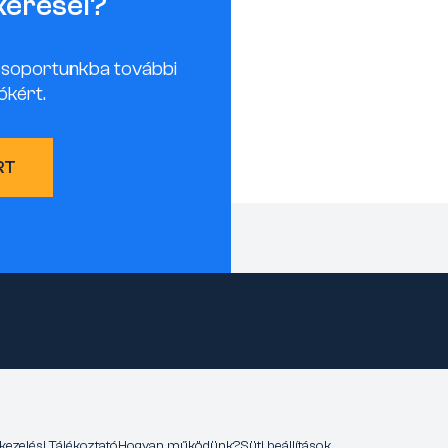
keresel?
csoportunkba további
ókért.
RT
kezelési Tájékoztató
Hogyan működünk?
Süti beállítások