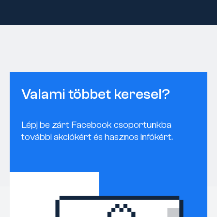
Valami többet keresel?
Lépj be zárt Facebook csoportunkba
további akciókért és hasznos infókért.