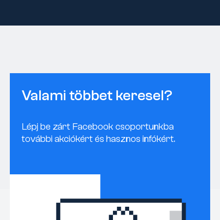
Valami többet keresel?
Lépj be zárt Facebook csoportunkba
további akciókért és hasznos infókért.