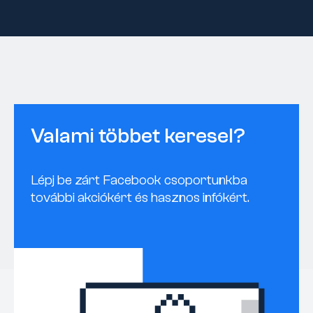
Valami többet keresel?
Lépj be zárt Facebook csoportunkba
további akciókért és hasznos infókért.