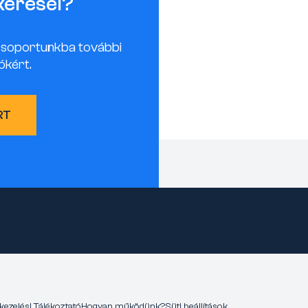
keresel?
csoportunkba további
ókért.
RT
kezelési Tájékoztató
Hogyan működünk?
Süti beállítások