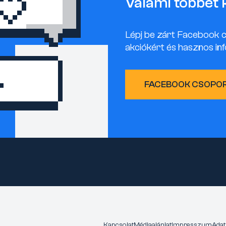
Valami többet 
Lépj be zárt Facebook 
akciókért és hasznos inf
FACEBOOK CSOPO
Kapcsolat
Médiaajánlat
Impresszum
Adat