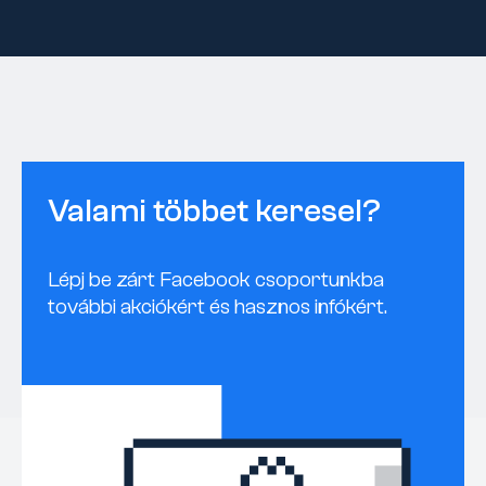
Valami többet keresel?
Lépj be zárt Facebook csoportunkba
további akciókért és hasznos infókért.