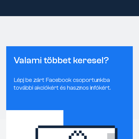
Valami többet keresel?
Lépj be zárt Facebook csoportunkba
további akciókért és hasznos infókért.