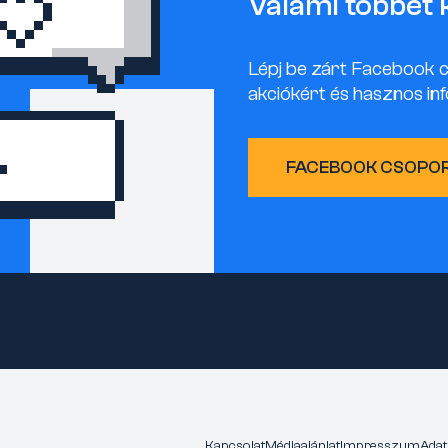
Valami többet 
Lépj be zárt Facebook 
akciókért és hasznos inf
FACEBOOK CSOPO
Kapcsolat
Médiaajánlat
Impresszum
Adat