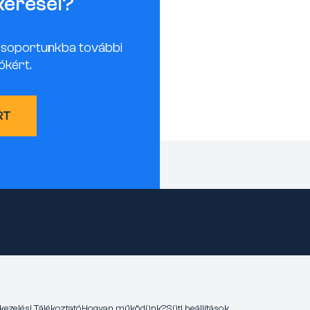
keresel?
csoportunkba további
ókért.
RT
kezelési Tájékoztató
Hogyan működünk?
Süti beállítások